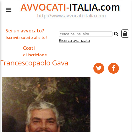
Sei un avvocato?
Iscriviti subito al sito!
Ricerca avanzata
Costi
di iscrizione
Francescopaolo Gava