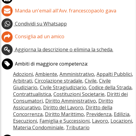
Manda un'email all'Avv. francescopaolo gava
Condividi su Whatsapp
Consiglia ad un amico
Aggiorna la descrizione o elimina la scheda.
Ambiti di maggiore competenza:
Adozioni
,
Ambiente
,
Amministrativo
,
Appalti Pubblici
,
Arbitrati
,
Circolazione stradale
,
Civile
,
Civile
Giudiziario
,
Civile Stragiudiziario
,
Codice della Strada
,
Contrattualistica
,
Costituzioni Societarie
,
Diritti dei
Consumatori
,
Diritto Amministrativo
,
Diritto
Assicurativo
,
Diritto del Lavoro
,
Diritto della
Concorrenza
,
Diritto Marittimo
,
Previdenza
,
Edilizia
,
Esecuzioni
,
Famiglia e Successioni
,
Lavoro
,
Locazioni
,
Materia Condominiale
,
Tributario