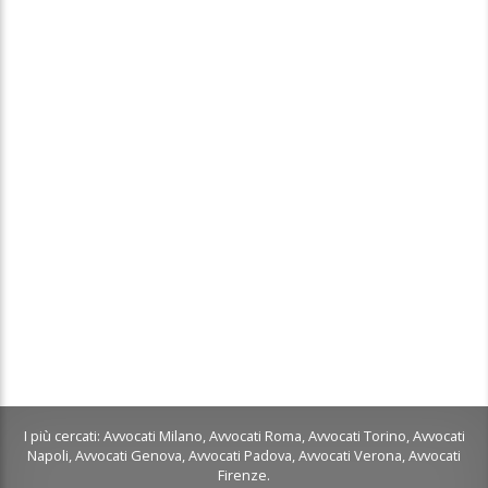
I più cercati:
Avvocati Milano
,
Avvocati Roma
,
Avvocati Torino
,
Avvocati
Napoli
,
Avvocati Genova
,
Avvocati Padova
,
Avvocati Verona
,
Avvocati
Firenze
.