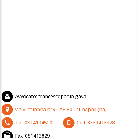
Avvocato
:
francescopaolo gava
via v. colonna n°9
CAP
80121
napoli
(
na)
Tel:
0814104500
Cell:
3389418328
Fax:
081413829