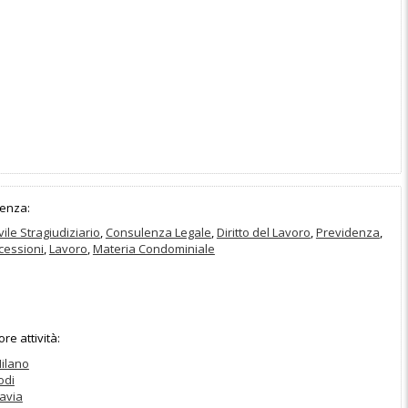
enza:
vile Stragiudiziario
,
Consulenza Legale
,
Diritto del Lavoro
,
Previdenza
,
cessioni
,
Lavoro
,
Materia Condominiale
e attività:
ilano
odi
avia