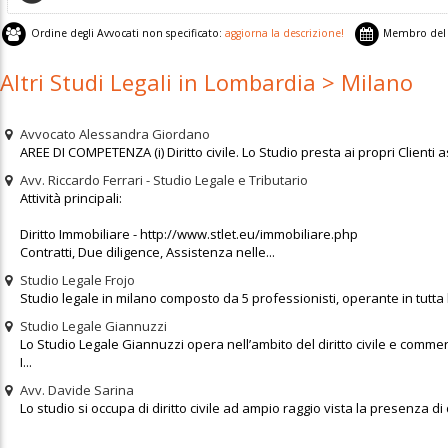
Ordine degli Avvocati non specificato:
aggiorna la descrizione!
Membro del 
Altri Studi Legali in Lombardia > Milano
Avvocato Alessandra Giordano
AREE DI COMPETENZA (i) Diritto civile. Lo Studio presta ai propri Clienti as
Avv. Riccardo Ferrari - Studio Legale e Tributario
Attività principali:
Diritto Immobiliare - http://www.stlet.eu/immobiliare.php
Contratti, Due diligence, Assistenza nelle...
Studio Legale Frojo
Studio legale in milano composto da 5 professionisti, operante in tutta 
Studio Legale Giannuzzi
Lo Studio Legale Giannuzzi opera nell’ambito del diritto civile e commerci
I...
Avv. Davide Sarina
Lo studio si occupa di diritto civile ad ampio raggio vista la presenza di 