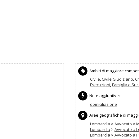
Ambiti di maggiore compet
Civile
,
Civile Giudiziario
,
Ci
Esecuzioni
,
Famiglia e Suc
Note aggiuntive:
domiciliazione
Aree geografiche di maggior
Lombardia
>
Avvocato a M
Lombardia
>
Avvocato a L
Lombardia
>
Avvocato a P